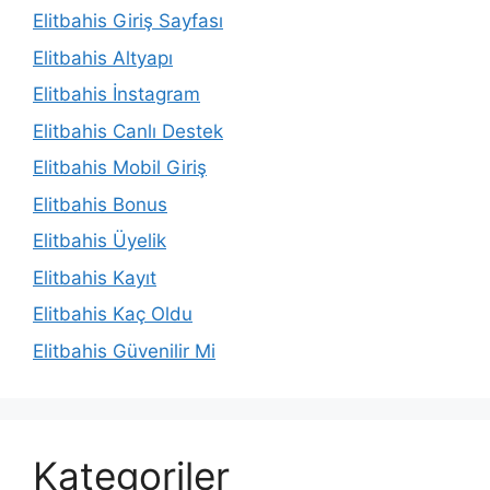
Elitbahis Giriş Sayfası
Elitbahis Altyapı
Elitbahis İnstagram
Elitbahis Canlı Destek
Elitbahis Mobil Giriş
Elitbahis Bonus
Elitbahis Üyelik
Elitbahis Kayıt
Elitbahis Kaç Oldu
Elitbahis Güvenilir Mi
Kategoriler