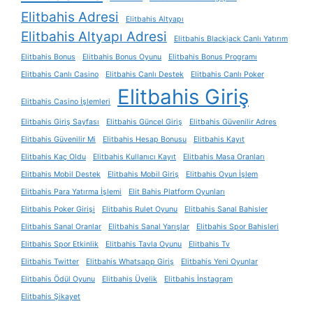
Elitbahis Adresi
Elitbahis Altyapı
Elitbahis Altyapı Adresi
Elitbahis Blackjack Canlı Yatırım
Elitbahis Bonus
Elitbahis Bonus Oyunu
Elitbahis Bonus Programı
Elitbahis Canlı Casino
Elitbahis Canlı Destek
Elitbahis Canlı Poker
Elitbahis Giriş
Elitbahis Casino İşlemleri
Elitbahis Giriş Sayfası
Elitbahis Güncel Giriş
Elitbahis Güvenilir Adres
Elitbahis Güvenilir Mi
Elitbahis Hesap Bonusu
Elitbahis Kayıt
Elitbahis Kaç Oldu
Elitbahis Kullanıcı Kayıt
Elitbahis Masa Oranları
Elitbahis Mobil Destek
Elitbahis Mobil Giriş
Elitbahis Oyun İşlem
Elitbahis Para Yatırma İşlemi
Elit Bahis Platform Oyunları
Elitbahis Poker Girişi
Elitbahis Rulet Oyunu
Elitbahis Sanal Bahisler
Elitbahis Sanal Oranlar
Elitbahis Sanal Yarışlar
Elitbahis Spor Bahisleri
Elitbahis Spor Etkinlik
Elitbahis Tavla Oyunu
Elitbahis Tv
Elitbahis Twitter
Elitbahis Whatsapp Giriş
Elitbahis Yeni Oyunlar
Elitbahis Ödül Oyunu
Elitbahis Üyelik
Elitbahis İnstagram
Elitbahis Şikayet