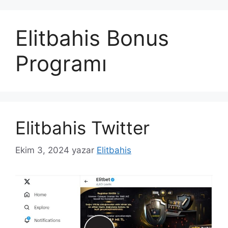
Elitbahis Bonus
Programı
Elitbahis Twitter
Ekim 3, 2024
yazar
Elitbahis