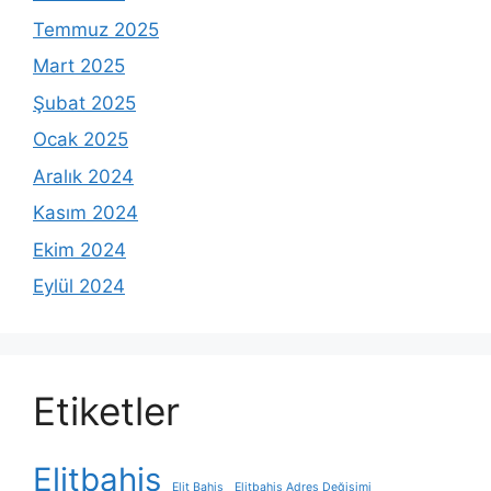
Temmuz 2025
Mart 2025
Şubat 2025
Ocak 2025
Aralık 2024
Kasım 2024
Ekim 2024
Eylül 2024
Etiketler
Elitbahis
Elit Bahis
Elitbahis Adres Değişimi