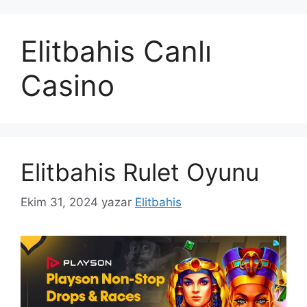
Elitbahis Canlı
Casino
Elitbahis Rulet Oyunu
Ekim 31, 2024
yazar
Elitbahis