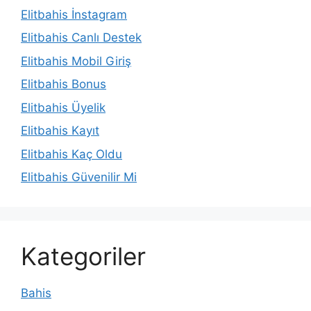
Elitbahis İnstagram
Elitbahis Canlı Destek
Elitbahis Mobil Giriş
Elitbahis Bonus
Elitbahis Üyelik
Elitbahis Kayıt
Elitbahis Kaç Oldu
Elitbahis Güvenilir Mi
Kategoriler
Bahis