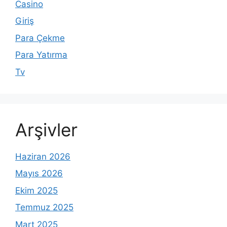
Casino
Giriş
Para Çekme
Para Yatırma
Tv
Arşivler
Haziran 2026
Mayıs 2026
Ekim 2025
Temmuz 2025
Mart 2025