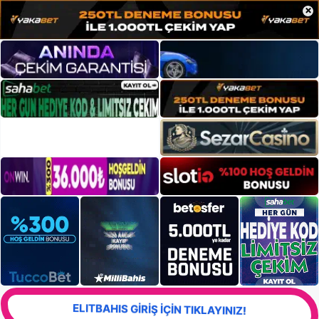
×
ELITBAHIS GİRİŞ İÇİN TIKLAYINIZ!