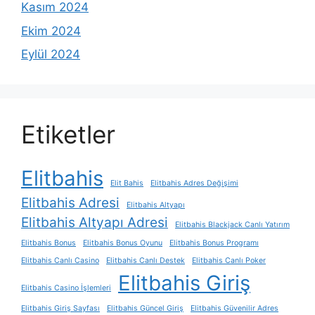
Kasım 2024
Ekim 2024
Eylül 2024
Etiketler
Elitbahis
Elit Bahis
Elitbahis Adres Değişimi
Elitbahis Adresi
Elitbahis Altyapı
Elitbahis Altyapı Adresi
Elitbahis Blackjack Canlı Yatırım
Elitbahis Bonus
Elitbahis Bonus Oyunu
Elitbahis Bonus Programı
Elitbahis Canlı Casino
Elitbahis Canlı Destek
Elitbahis Canlı Poker
Elitbahis Giriş
Elitbahis Casino İşlemleri
Elitbahis Giriş Sayfası
Elitbahis Güncel Giriş
Elitbahis Güvenilir Adres