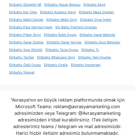
Elitbahis Güvenilir Mi
Elitbahis Hesap Bonusu
Elitbahis Kayıt
Elitbahis Kaç Oldu
Elitbahis Kullanıcı Kayıt
Elitbahis Masa Oranları
Elitbahis Mobil Destek
Elitbahis Mobil Giriş
Elitbahis Oyun İşlem
Elitbahis Para Yatırma İşlemi
Elit Bahis Platform Oyunları
Elitbahis Poker Girişi
Elitbahis Rulet Oyunu
Elitbahis Sanal Bahisler
Elitbahis Sanal Oranlar
Elitbahis Sanal Yarışlar
Elitbahis Spor Bahisleri
Elitbahis Spor Etkinlik
Elitbahis Tavla Oyunu
Elitbahis Tv
Elitbahis Twitter
Elitbahis Whatsapp Giriş
Elitbahis Yeni Oyunlar
Elitbahis Ödül Oyunu
Elitbahis Üyelik
Elitbahis İnstagram
Elitbahis Şikayet
"Avrasya'nın en büyük reklam platformunda olmak için
Microsoft Teams:
reklam@avrasyamarketing.com
adresimizden veya Telegram: @Avrasyamarketing
adresimizden irtibat kurabilirsiniz. (Tek iletişim
adreslerimiz teams / telegram ve mail adresimizdir.
Harici hiçbir iletişim adresimiz bulunmamaktadır.