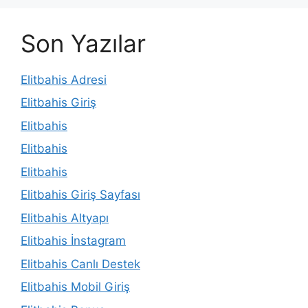
Son Yazılar
Elitbahis Adresi
Elitbahis Giriş
Elitbahis
Elitbahis
Elitbahis
Elitbahis Giriş Sayfası
Elitbahis Altyapı
Elitbahis İnstagram
Elitbahis Canlı Destek
Elitbahis Mobil Giriş