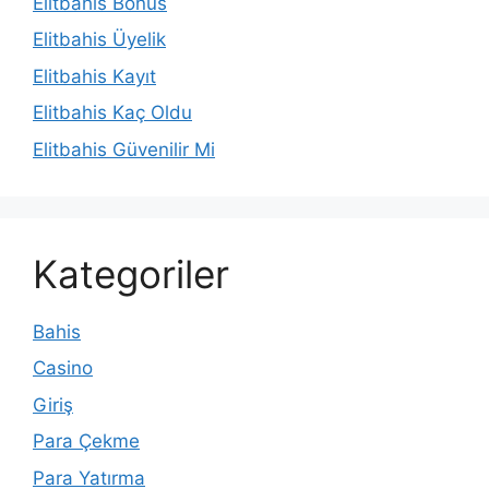
Elitbahis Bonus
Elitbahis Üyelik
Elitbahis Kayıt
Elitbahis Kaç Oldu
Elitbahis Güvenilir Mi
Kategoriler
Bahis
Casino
Giriş
Para Çekme
Para Yatırma