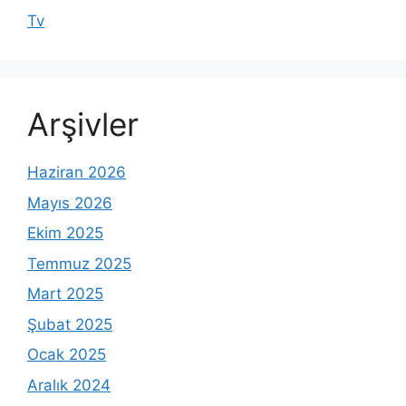
Tv
Arşivler
Haziran 2026
Mayıs 2026
Ekim 2025
Temmuz 2025
Mart 2025
Şubat 2025
Ocak 2025
Aralık 2024