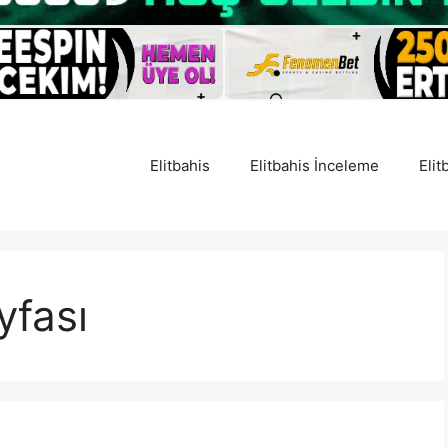
Elitbahis
Elitbahis İnceleme
Elit
yfası