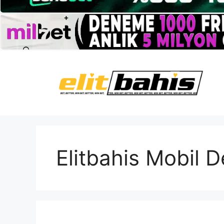
İçeriğe
atla
Elitbahis Mobil 