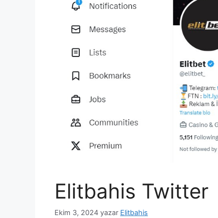
Elitbahis Twitter
Ekim 3, 2024
yazar
Elitbahis