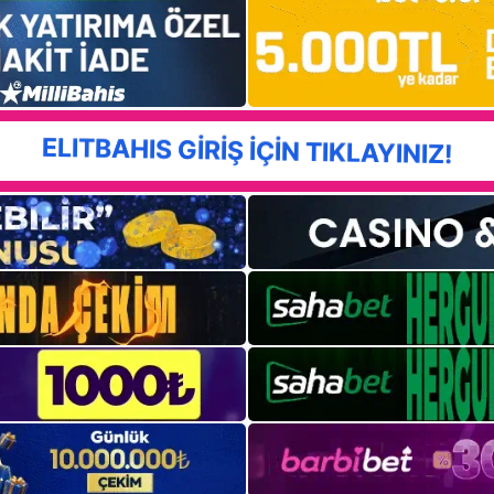
ELITBAHIS GİRİŞ İÇİN TIKLAYINIZ!