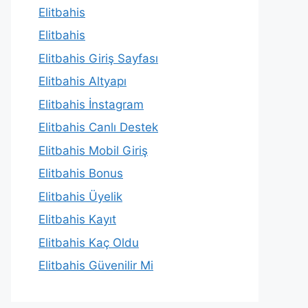
Elitbahis
Elitbahis
Elitbahis Giriş Sayfası
Elitbahis Altyapı
Elitbahis İnstagram
Elitbahis Canlı Destek
Elitbahis Mobil Giriş
Elitbahis Bonus
Elitbahis Üyelik
Elitbahis Kayıt
Elitbahis Kaç Oldu
Elitbahis Güvenilir Mi